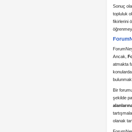
Sonuç ol
topluluk o
fikirlerin
öğrenmeyi
ForumN
ForumNeyin
Ancak,
F
atmakta fa
konulard
bulunmakt
Bir forum
şekilde p
alanların
tartışmala
olanak tan
ForumNeyin