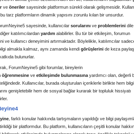
r
ve
öneriler
sayesinde platformun sürekli olarak gelişmesidir. Kullan
 bu tarz platformların dinamik yapısını zorunlu kılan bir unsurdur.
orumNeyine5 sayesinde, kullanıcılar
sorularını
ve
problemlerini
dile
r, diğer katılımcılardan
yardım
alabilirler. Bu tür bir etkileşim, forumun
ğini ve kullanıcı deneyimini artırmaktadır. Böylelikle, katılımcılar sadec
bilgi almakla kalmaz, aynı zamanda kendi
görüşlerini
de keza payla
katkıda bulunurlar.
rak, ForumNeyine5 gibi forumlar, bireylerin
n
öğrenmesine
ve
etkileşimde bulunmasına
yardımcı olan, değerli b
eliğindedir. Kullanıcılar, burada oluşturulan içeriklerle birlikte hem bilgi
rını genişletebilir hem de sosyal bağlar kurarak bir topluluk hissiyatı
irler.
eyine4
yine
, farklı konular hakkında tartışmaların yapıldığı ve bilgi paylaşıml
irildiği bir platformdur. Bu platform, kullanıcıların çeşitli konular hakkı