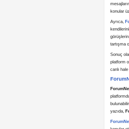
mesajların
konular üz
Ayrıca,
F
kendilerin
görüşlerin
tartışma o
Sonuç olar
platform o
canlı hale
ForumN
ForumNe
platformdu
bulunabili
yazıda,
F
ForumNe
konular et