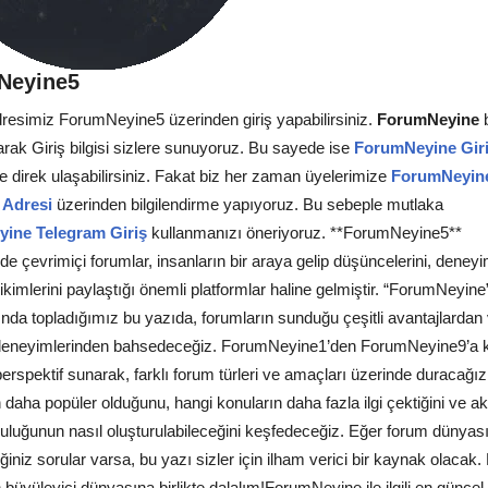
Neyine5
resimiz ForumNeyine5 üzerinden giriş yapabilirsiniz.
ForumNeyine
b
rak Giriş bilgisi sizlere sunuyoruz. Bu sayede ise
ForumNeyine Gir
e direk ulaşabilirsiniz. Fakat biz her zaman üyelerimize
ForumNeyin
 Adresi
üzerinden bilgilendirme yapıyoruz. Bu sebeple mutlaka
ine Telegram Giriş
kullanmanızı öneriyoruz. **ForumNeyine5**
çevrimiçi forumlar, insanların bir araya gelip düşüncelerini, deneyim
irikimlerini paylaştığı önemli platformlar haline gelmiştir. “ForumNeyine
tında topladığımız bu yazıda, forumların sunduğu çeşitli avantajlardan
 deneyimlerinden bahsedeceğiz. ForumNeyine1’den ForumNeyine9’a 
perspektif sunarak, farklı forum türleri ve amaçları üzerinde duracağı
 daha popüler olduğunu, hangi konuların daha fazla ilgi çektiğini ve akt
luluğunun nasıl oluşturulabileceğini keşfedeceğiz. Eğer forum dünyası
ğiniz sorular varsa, bu yazı sizler için ilham verici bir kaynak olacak.
 büyüleyici dünyasına birlikte dalalım!ForumNeyine ile ilgili en güncel b