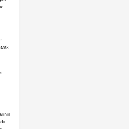
ıcı
e
şarak
ir
arının
nda