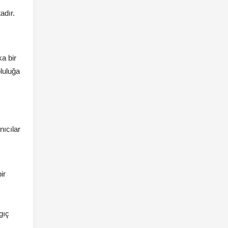
adır.
ka bir
pluluğa
nıcılar
ir
gıç