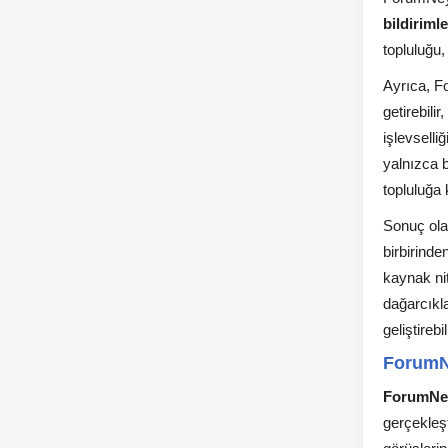
bildirimle
topluluğu,
Ayrıca, F
getirebili
işlevselli
yalnızca 
topluluğa 
Sonuç ola
birbirinde
kaynak nit
dağarcıkla
geliştirebil
ForumN
ForumNe
gerçekleşt