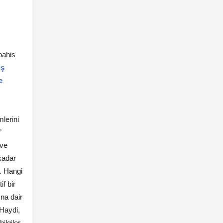
ahis
iş
e
lerini
”
 ve
kadar
z. Hangi
if bir
na dair
 Haydi,
ilgiler,