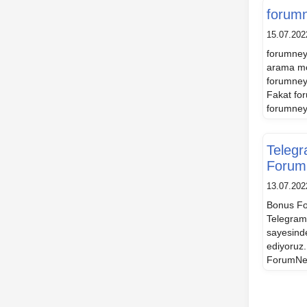
uygun ol
forum
üyelerimi
uygulamas
15.07.202
siteleri 
forumney
tercih e
arama mo
dolayı […
forumney
Fakat fo
forumneyi
Bizlerde
her zama
Teleg
doğru ol
çok sayf
Forum
markasını
13.07.202
Ve Forum
kişilerin
Bonus Fo
yakında a
Telegra
belirtmek
sayesind
ediyoruz
ForumNeyi
görüyoru
zaman si
bizlerin 