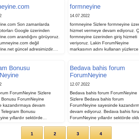
ur. Lakin bazen bahis forum
doğru olacağını düşünüyoruz. Sebe
neyine.com
formneyine
z bizde İOS veya Android
ForumNeyine markasının adını kul
ı talep ediyorlar. Bahis Forum
ve sektörde yüzlerce sayfa biliyoru
2
14.07.2022
üzerinden bu tarz uygulamalar
bu sayfaların ise ForumNeyine
ine.com Son zamanlarda
formneyine Sizlere formneyine üze
dilmemektedir. Bu sebepten
tarafından değil başkaları tarafınd
torları Google üzerinden
hizmet vermeye devam ediyoruz. 
]
açıldığını görüyoruz. Bu sebeple si
ine.com arandığını görüyoruz.
formneyine üzerinden giriş hizmeti
değerli ForumNeyine […]
rumneyine.com değil
veriyoruz. Lakin ForumNeyine
ne.net güncel adresimizdir.
markasının adını kullanan yüzlerce
 ForumNeyine olarak üyelerimize
kişinin sayfalarına denk geliyoruz. 
n bu konuda bilgi vermenin
sitelerin ise ForumNeyine üyelerini f
ram Bonusu
Bedava bahis forum
duğunu düşünüyoruz. Çünkü bir
siteler yönlendirme yaptığını biliyo
a son zamanlarda ForumNeyine
görüyoruz. Fakat biz ForumNeyine
Neyine
ForumNeyine
n adını kullandığını görüyoruz.
forumu yönetimi olarak bu konuda
2
12.07.2022
Neyine ismini kullanan bu
çalışmalarımıza devam ediyoruz. V
 ForumNeyine ile uzaktan
ForumNeyine üyelerini farklı sayfal
rum ForumNeyine Sizlere
Bedava bahis forum ForumNeyine
lakası ve ilgisi olmadığını
çekilmemesi […]
m Bonusu ForumNeyine
Sizlere Bedava bahis forum
 […]
e kazandırmaya devam
ForumNeyine sayesinde kazandır
. Telegram Bonusu
devam ediyoruz. Bedava bahis for
ne yıllardır sektörde
ForumNeyine yıllardır sektörde ol
z. ForumNeyine sayesinde her
görüyoruz. Fakat ForumNeyine
zlere kazandırıyoruz. Fakat
markasının adını son zamanlarda 
1
2
3
4
dışında da bir çok bahis forumu
kullandıklarını görüyoruz. Bizlerde