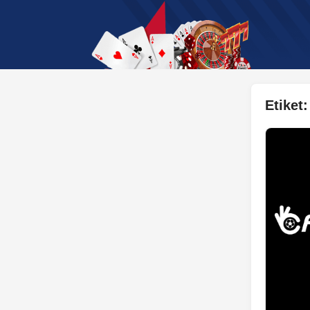
Etiket