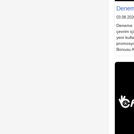
Denem
03.08.202
Deneme 
çevrim iç
yeni kull
promosyo
Bonusu Am
kendi par
denemesi
bonus tür
Kayıt ol
verilen 
şartı olm
sağlanırs
(ücretsiz