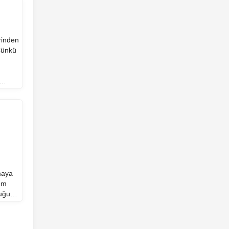
bi ise
lanan
z. Ve
rinden
an
Çünkü
z
Ve bu
arklı
ruz ve
 bahis
e
ara
maya
um
duğunu
çok